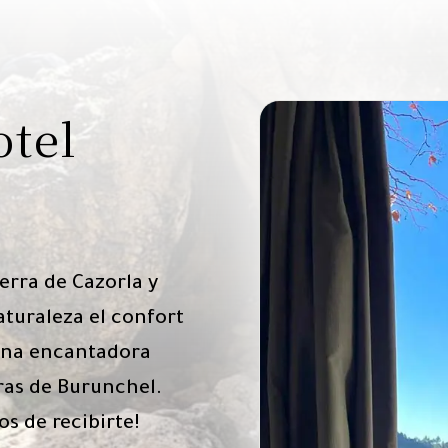
otel
erra de Cazorla y
aturaleza el confort
una encantadora
ras de Burunchel.
s de recibirte!