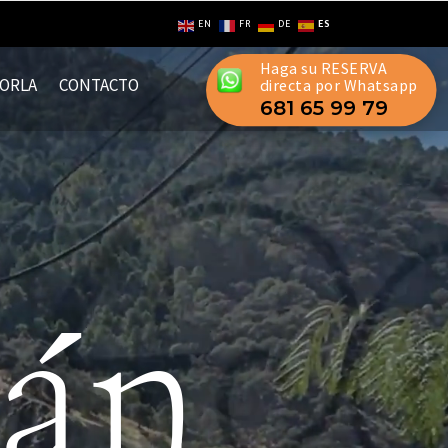
EN
FR
DE
ES
Haga su RESERVA
ZORLA
CONTACTO
directa por Whatsapp
681 65 99 79
ián