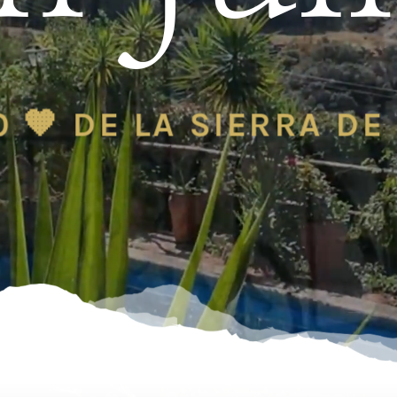
O
🧡
DE LA SIERRA DE