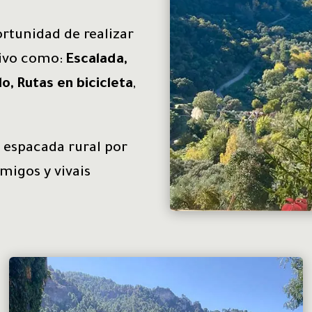
rtunidad de realizar
tivo como:
Escalada,
o, Rutas en bicicleta
,
a espacada rural por
amigos y vivais