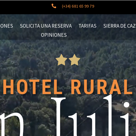
(+34) 681 65 99 79

IONES
SOLICITA UNA RESERVA
TARIFAS
SIERRA DE CA
OPINIONES
HOTEL RURAL
n Jul