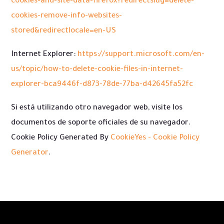
cookies-and-site-data-firefox?redirectslug=delete-
cookies-remove-info-websites-
stored&redirectlocale=en-US
Internet Explorer:
https://support.microsoft.com/en-
us/topic/how-to-delete-cookie-files-in-internet-
explorer-bca9446f-d873-78de-77ba-d42645fa52fc
Si está utilizando otro navegador web, visite los
documentos de soporte oficiales de su navegador.
Cookie Policy Generated By
CookieYes – Cookie Policy
Generator
.